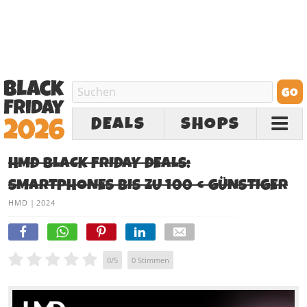
DEALS
SHOPS
HMD BLACK FRIDAY DEALS:
SMARTPHONES BIS ZU 100 € GÜNSTIGER
HMD
|
2024
0
/
5
0
Stimmen