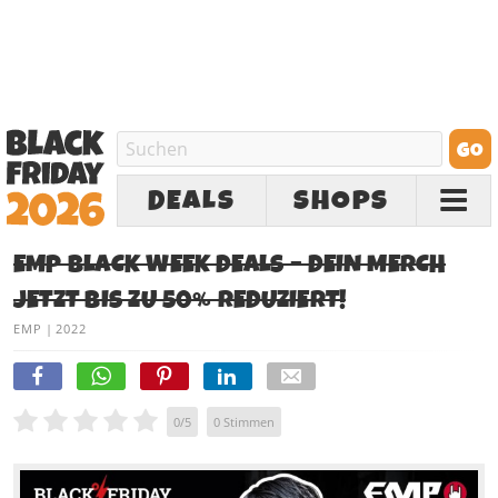
DEALS
SHOPS
EMP BLACK WEEK DEALS – DEIN MERCH
JETZT BIS ZU 50% REDUZIERT!
EMP
|
2022
0
/
5
0
Stimmen