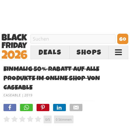
DEALS
SHOPS
EINMALIG 50% RABATT AUF ALLE
PRODUKTE IM ONLINE SHOP VON
CASEABLE
CASEABLE
|
2019
0
/
5
0
Stimmen