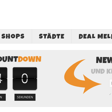
SHOPS
STÄDTE
DEAL ME
OUNT
DOWN
NE
UND K
3
59
✓ 