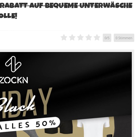
% RABATT AUF BEQUEME UNTERWÄSCHE
LLE!
0
/
5
0
Stimmen