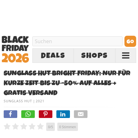
DEALS
SHOPS
SUNGLASS HUT BRIGHT FRIDAY: NUR FÜR
KURZE ZEIT BIS ZU -50% AUF ALLES +
GRATIS VERSAND
SUNGLASS HUT
|
2021
0
/
5
0
Stimmen