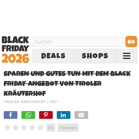
DEALS
SHOPS
SPAREN UND GUTES TUN MIT DEM BLACK
FRIDAY ANGEBOT VON TIROLER
KRÄUTERHOF
TIROLER KRÄUTERHOF
|
2021
0
/
5
0
Stimmen