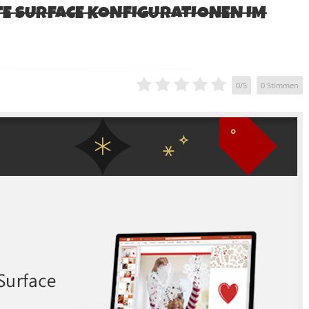
TE SURFACE KONFIGURATIONEN IM
0
/
5
0
Stimmen