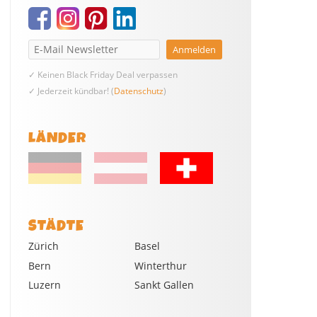
✓ Keinen Black Friday Deal verpassen
✓ Jederzeit kündbar! (
Datenschutz
)
LÄNDER
STÄDTE
Zürich
Basel
Bern
Winterthur
Luzern
Sankt Gallen