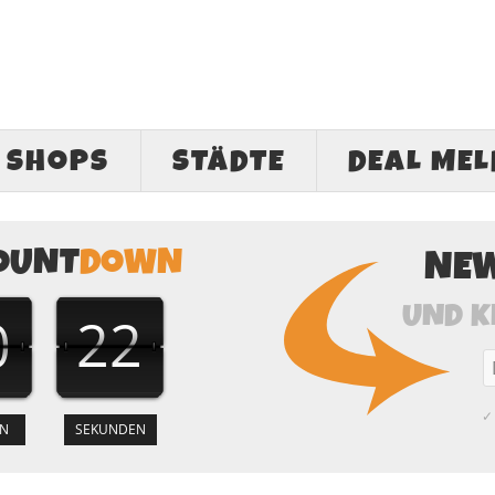
SHOPS
STÄDTE
DEAL ME
OUNT
DOWN
NE
UND K
0
21
✓ 