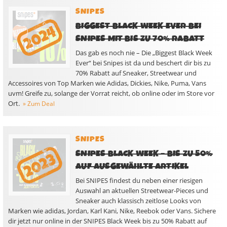
SNIPES
BIGGEST BLACK WEEK EVER BEI
SNIPES MIT BIS ZU 70% RABATT
Das gab es noch nie – Die „Biggest Black Week
Ever“ bei Snipes ist da und beschert dir bis zu
70% Rabatt auf Sneaker, Streetwear und
Accessoires von Top Marken wie Adidas, Dickies, Nike, Puma, Vans
uvm! Greife zu, solange der Vorrat reicht, ob online oder im Store vor
Ort.
» Zum Deal
SNIPES
SNIPES BLACK WEEK – BIS ZU 50%
AUF AUSGEWÄHLTE ARTIKEL
Bei SNIPES findest du neben einer riesigen
Auswahl an aktuellen Streetwear-Pieces und
Sneaker auch klassisch zeitlose Looks von
Marken wie adidas, Jordan, Karl Kani, Nike, Reebok oder Vans. Sichere
dir jetzt nur online in der SNIPES Black Week bis zu 50% Rabatt auf