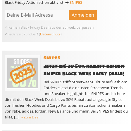
Black Friday Aktion schon aktiv ist:
➡️
SNIPES
✓ Keinen Black Friday Deal aus der Schweiz verpassen
✓ Jederzeit kündbar! (
Datenschutz
)
SNIPES
JETZT BIS ZU 50% RABATT BEI DEN
SNIPES BLACK WEEK EARLY DEALS!
Bei SNIPES trifft Streetwear-Culture auf Fashion:
Entdecke jetzt die neusten Streetwear-Trends
und Sneaker-Highlights bei SNIPES und sichere
dir mit den Black Week Deals bis zu 50% Rabatt auf angesagte Styles –
von freshen Hoodies und Cargo Pants bis hin zu ikonischen Sneakern
von Nike, adidas, Jordan, New Balance und mehr. Bei SNIPES findest du
alles, […]
» Zum Deal