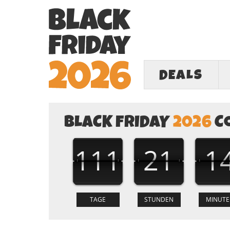
DEALS
BLACK FRIDAY
2026
C
111
21
1