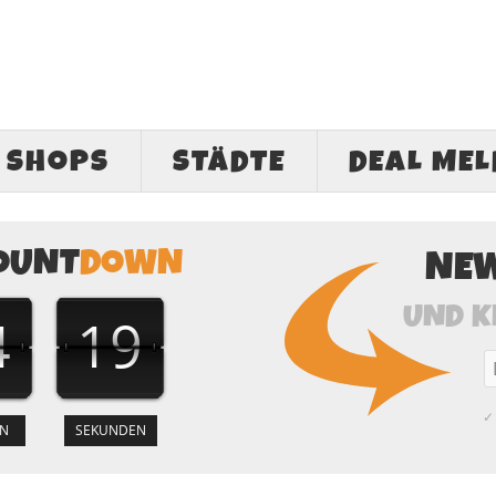
SHOPS
STÄDTE
DEAL ME
OUNT
DOWN
NE
UND K
4
18
✓ 