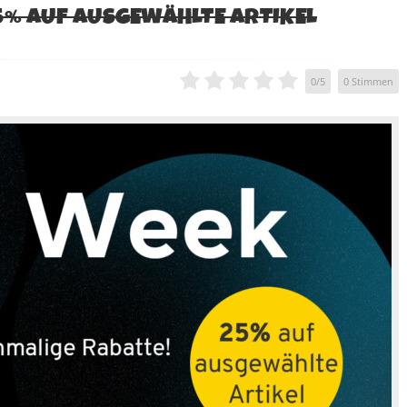
5% AUF AUSGEWÄHLTE ARTIKEL
0
/
5
0
Stimmen