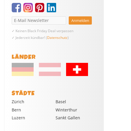
✓ Keinen Black Friday Deal verpassen
✓ Jederzeit kündbar! (
Datenschutz
)
LÄNDER
STÄDTE
Zürich
Basel
Bern
Winterthur
Luzern
Sankt Gallen