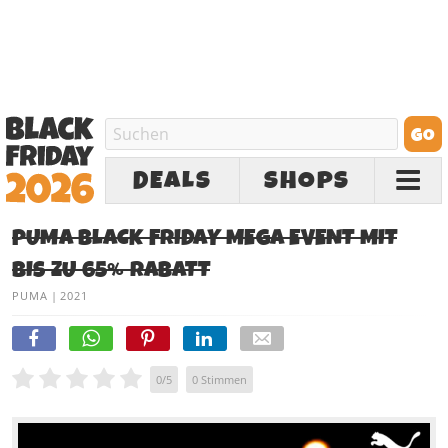
DEALS
SHOPS
PUMA BLACK FRIDAY MEGA EVENT MIT
BIS ZU 65% RABATT
PUMA
|
2021
0
/
5
0
Stimmen