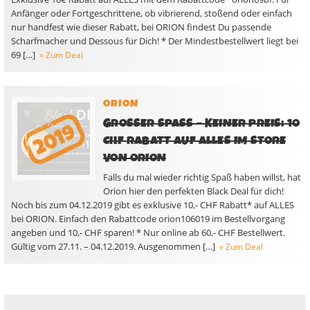
Anfänger oder Fortgeschrittene, ob vibrierend, stoßend oder einfach
nur handfest wie dieser Rabatt, bei ORION findest Du passende
Scharfmacher und Dessous für Dich! * Der Mindestbestellwert liegt bei
69 […]
» Zum Deal
ORION
GROSSER SPASS – KEINER PREIS: 10 CH
F RABATT AUF ALLES IM STORE VO
N ORION
Falls du mal wieder richtig Spaß haben willst, hat
Orion hier den perfekten Black Deal für dich!
Noch bis zum 04.12.2019 gibt es exklusive 10,- CHF Rabatt* auf ALLES
bei ORION. Einfach den Rabattcode orion106019 im Bestellvorgang
angeben und 10,- CHF sparen! * Nur online ab 60,- CHF Bestellwert.
Gültig vom 27.11. – 04.12.2019. Ausgenommen […]
» Zum Deal