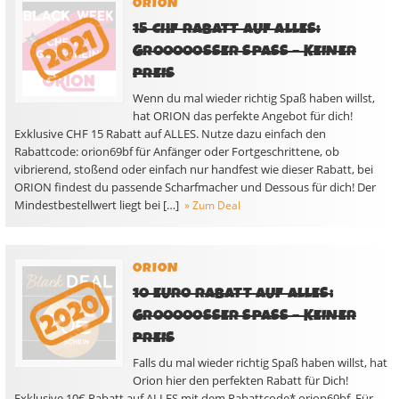
ORION
15 CHF RABATT AUF ALLES:
GROOOOOSSER SPASS – KEINER PR
EIS
Wenn du mal wieder richtig Spaß haben willst,
hat ORION das perfekte Angebot für dich!
Exklusive CHF 15 Rabatt auf ALLES. Nutze dazu einfach den
Rabattcode: orion69bf für Anfänger oder Fortgeschrittene, ob
vibrierend, stoßend oder einfach nur handfest wie dieser Rabatt, bei
ORION findest du passende Scharfmacher und Dessous für dich! Der
Mindestbestellwert liegt bei […]
» Zum Deal
ORION
10 EURO RABATT AUF ALLES:
GROOOOOSSER SPASS – KEINER PR
EIS
Falls du mal wieder richtig Spaß haben willst, hat
Orion hier den perfekten Rabatt für Dich!
Exklusive 10€ Rabatt auf ALLES mit dem Rabattcode* orion69bf. Für