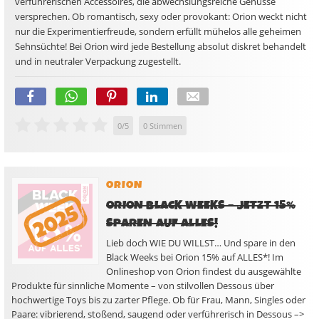
verführerischen Accessoires, die abwechslungsreiche Genüsse
versprechen. Ob romantisch, sexy oder provokant: Orion weckt nicht
nur die Experimentierfreude, sondern erfüllt mühelos alle geheimen
Sehnsüchte! Bei Orion wird jede Bestellung absolut diskret behandelt
und in neutraler Verpackung zugestellt.
0
/
5
0
Stimmen
ORION
ORION BLACK WEEKS – JETZT 15%
SPAREN AUF ALLES!
Lieb doch WIE DU WILLST… Und spare in den
Black Weeks bei Orion 15% auf ALLES*! Im
Onlineshop von Orion findest du ausgewählte
Produkte für sinnliche Momente – von stilvollen Dessous über
hochwertige Toys bis zu zarter Pflege. Ob für Frau, Mann, Singles oder
Paare: vibrierend, stoßend, saugend oder verführerisch in Dessous –>