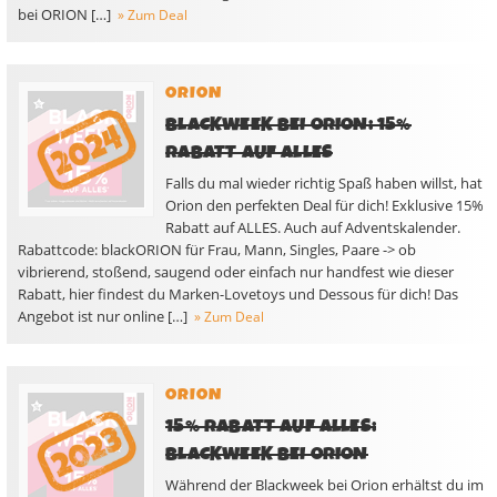
bei ORION […]
» Zum Deal
ORION
BLACKWEEK BEI ORION: 15%
RABATT AUF ALLES
Falls du mal wieder richtig Spaß haben willst, hat
Orion den perfekten Deal für dich! Exklusive 15%
Rabatt auf ALLES. Auch auf Adventskalender.
Rabattcode: blackORION für Frau, Mann, Singles, Paare -> ob
vibrierend, stoßend, saugend oder einfach nur handfest wie dieser
Rabatt, hier findest du Marken-Lovetoys und Dessous für dich! Das
Angebot ist nur online […]
» Zum Deal
ORION
15% RABATT AUF ALLES:
BLACKWEEK BEI ORION
Während der Blackweek bei Orion erhältst du im