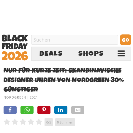
DEALS
SHOPS
NUR FÜR KURZE ZEIT: SKANDINAVISCHE
DESIGNER UHREN VON NORDGREEN 30%
GÜNSTIGER
NORDGREEN
|
2021
0
/
5
0
Stimmen