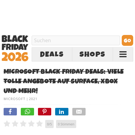
DEALS
SHOPS
MICROSOFT BLACK FRIDAY DEALS: VIELE
TOLLE ANGEBOTE AUF SURFACE, XBOX
UND MEHR!
MICROSOFT
|
2021
0
/
5
0
Stimmen