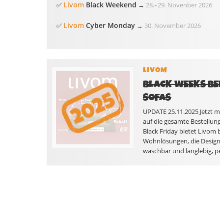
Livom
Black Weekend
✅
→
28.
–
29. Novenber 2026
Livom
Cyber Monday
✅
→
30. November 2026
LIVOM
BLACK WEEKS BEI
SOFAS
UPDATE 25.11.2025 Jetzt 
auf die gesamte Bestellung
Black Friday bietet Livom 
Wohnlösungen, die Design,
waschbar und langlebig, pe