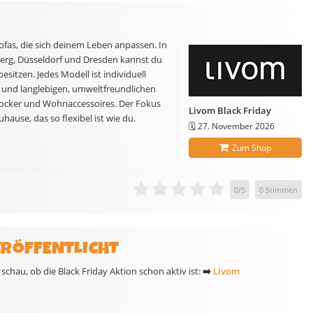
fas, die sich deinem Leben anpassen. In
erg, Düsseldorf und Dresden kannst du
sitzen. Jedes Modell ist individuell
und langlebigen, umweltfreundlichen
Hocker und Wohnaccessoires. Der Fokus
Livom Black Friday
uhause, das so flexibel ist wie du.
🗓️
27. November 2026
Zum Shop
0
/
5
0
Stimmen
ERÖFFENTLICHT
chau, ob die Black Friday Aktion schon aktiv ist:
➡️
Livom