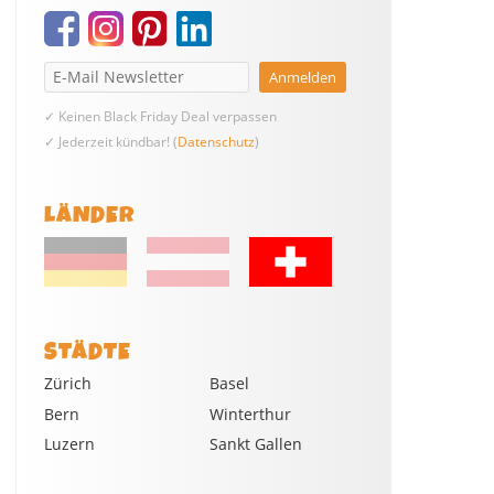
✓ Keinen Black Friday Deal verpassen
✓ Jederzeit kündbar! (
Datenschutz
)
LÄNDER
STÄDTE
Zürich
Basel
Bern
Winterthur
Luzern
Sankt Gallen