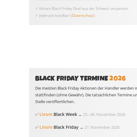
✓ Keinen Black Friday Deal aus der Schweiz verpassen
✓ Jederzeit kündbar! (
Datenschutz
)
BLACK FRIDAY TERMINE
2026
Die meisten Black Friday Aktionen der Händler werden i
stattfinden (ohne Gewähr). Die tatsächlichen Termine u
Stelle veröffentlichen.
Livom
Black Week
✅
→
23.
–
30. November 2026
Livom
Black Friday
✅
→
27. November 2026