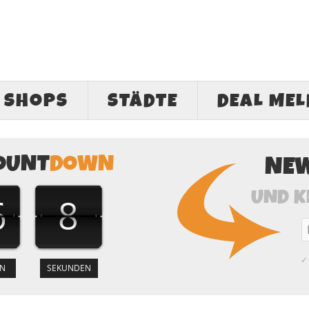
SHOPS
STÄDTE
DEAL ME
OUNT
DOWN
NE
UND K
6
7
✓ 