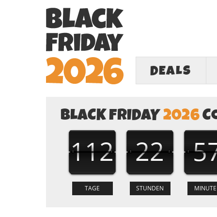
DEALS
BLACK FRIDAY
2026
C
112
22
5