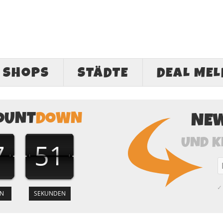
SHOPS
STÄDTE
DEAL ME
OUNT
DOWN
NE
UND K
7
50
✓ 