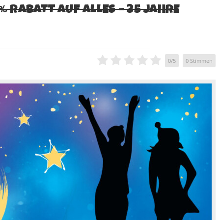
% RABATT AUF ALLES – 35 JAHRE
0
/
5
0
Stimmen