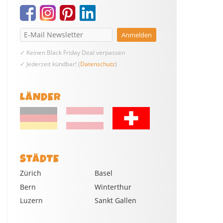
✓ Keinen Black Friday Deal verpassen
✓ Jederzeit kündbar! (
Datenschutz
)
LÄNDER
STÄDTE
Zürich
Basel
Bern
Winterthur
Luzern
Sankt Gallen