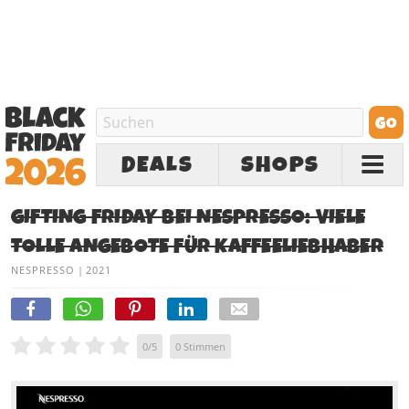
DEALS
SHOPS
GIFTING FRIDAY BEI NESPRESSO: VIELE
TOLLE ANGEBOTE FÜR KAFFEELIEBHABER
NESPRESSO
|
2021
0
/
5
0
Stimmen