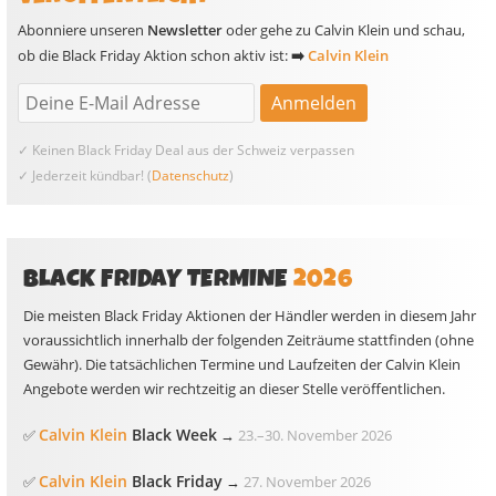
Abonniere unseren
Newsletter
oder gehe zu Calvin Klein und schau,
ob die Black Friday Aktion schon aktiv ist:
➡️
Calvin Klein
✓ Keinen Black Friday Deal aus der Schweiz verpassen
✓ Jederzeit kündbar! (
Datenschutz
)
BLACK FRIDAY TERMINE
2026
Die meisten Black Friday Aktionen der Händler werden in diesem Jahr
voraussichtlich innerhalb der folgenden Zeiträume stattfinden (ohne
Gewähr). Die tatsächlichen Termine und Laufzeiten der Calvin Klein
Angebote werden wir rechtzeitig an dieser Stelle veröffentlichen.
Calvin Klein
Black Week
✅
→
23.
–
30. November 2026
Calvin Klein
Black Friday
✅
→
27. November 2026