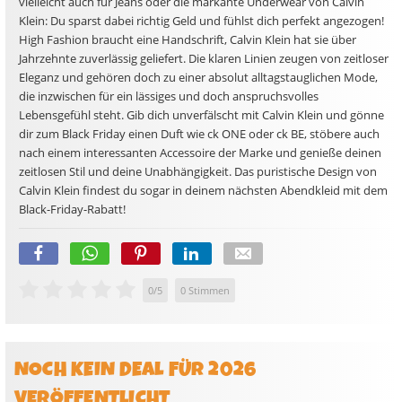
vielleicht auch für Jeans oder die markante Underwear von Calvin
Klein: Du sparst dabei richtig Geld und fühlst dich perfekt angezogen!
High Fashion braucht eine Handschrift, Calvin Klein hat sie über
Jahrzehnte zuverlässig geliefert. Die klaren Linien zeugen von zeitloser
Eleganz und gehören doch zu einer absolut alltagstauglichen Mode,
die inzwischen für ein lässiges und doch anspruchsvolles
Lebensgefühl steht. Gib dich unverfälscht mit Calvin Klein und gönne
dir zum Black Friday einen Duft wie ck ONE oder ck BE, stöbere auch
nach einem interessanten Accessoire der Marke und genieße deinen
zeitlosen Stil und deine Unabhängigkeit. Das puristische Design von
Calvin Klein findest du sogar in deinem nächsten Abendkleid mit dem
Black-Friday-Rabatt!
0
/
5
0
Stimmen
NOCH KEIN DEAL FÜR 2026
VERÖFFENTLICHT