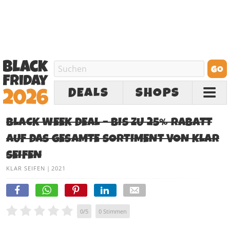
DEALS
SHOPS
BLACK WEEK DEAL – BIS ZU 25% RABATT
AUF DAS GESAMTE SORTIMENT VON KLAR
SEIFEN
KLAR SEIFEN
|
2021
0
/
5
0
Stimmen