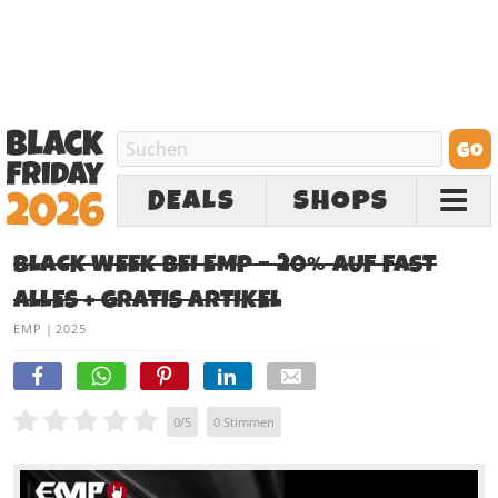
DEALS
SHOPS
BLACK WEEK BEI EMP – 20% AUF FAST
ALLES + GRATIS ARTIKEL
EMP
|
2025
0
/
5
0
Stimmen