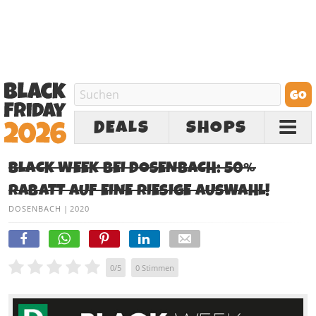
DEALS
SHOPS
BLACK WEEK BEI DOSENBACH: 50%
RABATT AUF EINE RIESIGE AUSWAHL!
DOSENBACH
|
2020
0
/
5
0
Stimmen