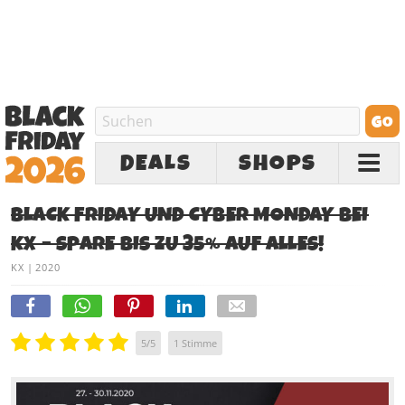
DEALS
SHOPS
BLACK FRIDAY UND CYBER MONDAY BEI
KX – SPARE BIS ZU 35% AUF ALLES!
KX
|
2020
5
/
5
1
Stimme