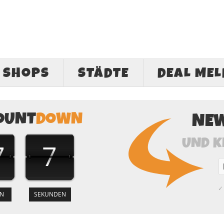
SHOPS
STÄDTE
DEAL ME
OUNT
DOWN
NE
UND K
7
6
✓ 