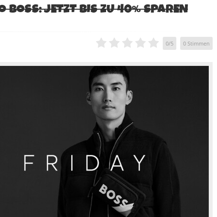
 BOSS: JETZT BIS ZU 40% SPAREN
0
/
5
0
Stimmen