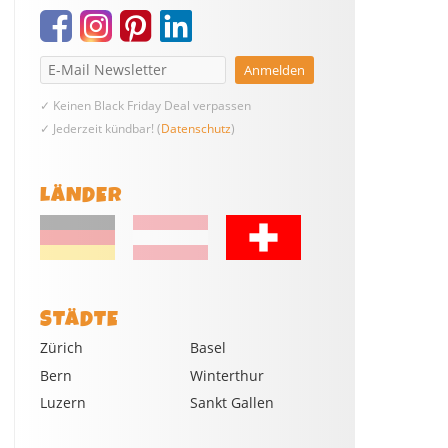
✓ Keinen Black Friday Deal verpassen
✓ Jederzeit kündbar! (
Datenschutz
)
LÄNDER
STÄDTE
Zürich
Basel
Bern
Winterthur
Luzern
Sankt Gallen