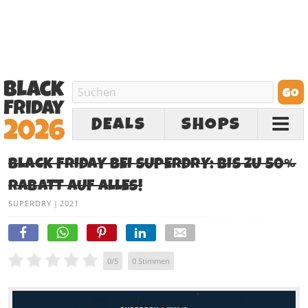
DEALS
SHOPS
BLACK FRIDAY BEI SUPERDRY: BIS ZU 50%
RABATT AUF ALLES!
SUPERDRY
|
2021
0
/
5
0
Stimmen