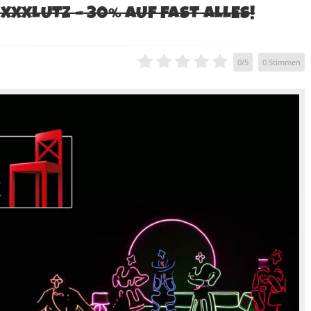
XXXLUTZ – 30% AUF FAST ALLES!
0
/
5
0
Stimmen