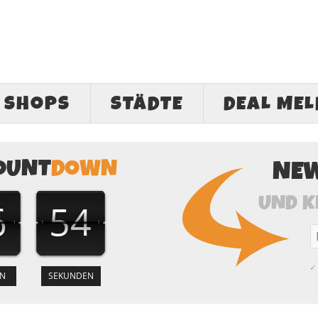
SHOPS
STÄDTE
DEAL ME
OUNT
DOWN
NE
UND K
6
53
✓ 