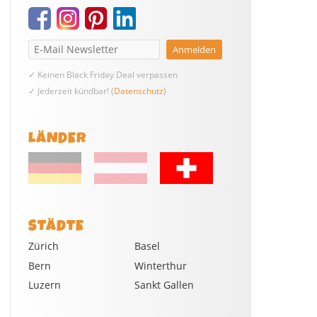
✓ Keinen Black Friday Deal verpassen
✓ Jederzeit kündbar! (
Datenschutz
)
LÄNDER
STÄDTE
Zürich
Basel
Bern
Winterthur
Luzern
Sankt Gallen