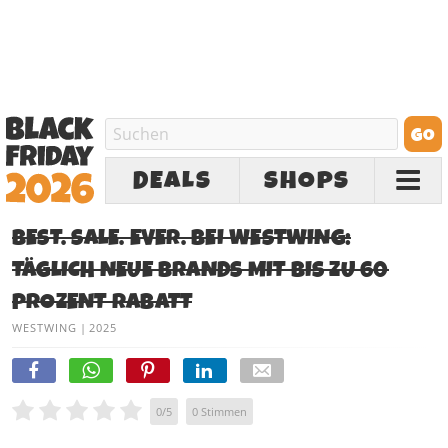
DEALS
SHOPS
BEST. SALE. EVER. BEI WESTWING:
TÄGLICH NEUE BRANDS MIT BIS ZU 60
PROZENT RABATT
WESTWING
|
2025
0
/
5
0
Stimmen