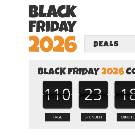
DEALS
BLACK FRIDAY
2026
C
110
23
1