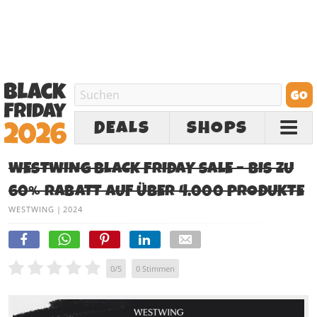
DEALS
SHOPS
WESTWING BLACK FRIDAY SALE – BIS ZU
60% RABATT AUF ÜBER 4.000 PRODUKTE
WESTWING
|
2024
0
/
5
0
Stimmen