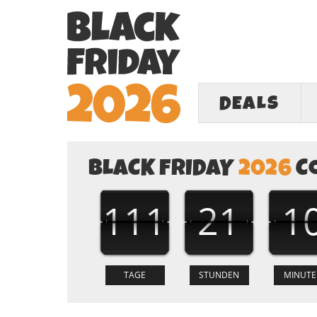
DEALS
BLACK FRIDAY
2026
C
111
21
1