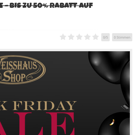
 – BIS ZU 50% RABATT AUF
0
/
5
0
Stimmen