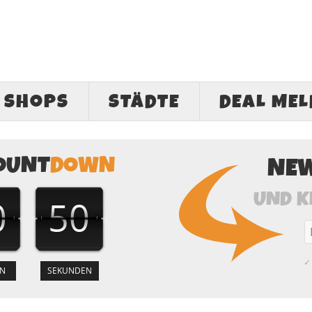
SHOPS
STÄDTE
DEAL ME
OUNT
DOWN
NE
UND K
0
50
✓ 