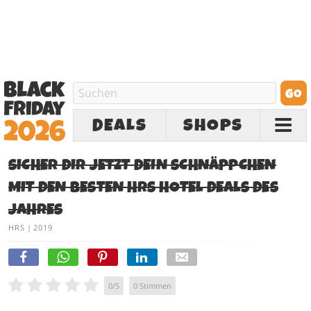
DEALS
SHOPS
SICHER DIR JETZT DEIN SCHNÄPPCHEN
MIT DEN BESTEN HRS HOTEL DEALS DES
JAHRES
HRS
|
2019
0
/
5
0
Stimmen