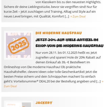
von Klassikern bis zu den neuesten Highlights.
Sichere dir deine Lieblingsstücke, bevor sie vergriffen sind! Nur für
kurze Zeit – jetzt zuschlagen und Training, Alltag und Style auf ein
neues Level bringen, mit Qualität, Komfort […]
» Zum Deal
DIE MODERNE HAUSFRAU
JETZT 20% AUF VIELE ARTIKEL IM
SHOP VON DIE MODERNE HAUSFRAU
Nur vom 28.11. bis 01.12.2025 heißt es: Jetzt
zugreifen und sparen! Hole dir 20% Rabatt auf
deinen Einkauf ab 39,- € Bestellwert im
Onlineshop von Die moderne Hausfrau! Ob praktische
Haushaltshelfer, clevere Ideen oder tolle Geschenkartikel: Jetzt die
besten Preise sichern und dein Schnäppchen machen! So einfach
geht’s: Vorteilsnummer* DEAL20 bei der Bestellung angeben und […]
»
Zum Deal
JACKERY