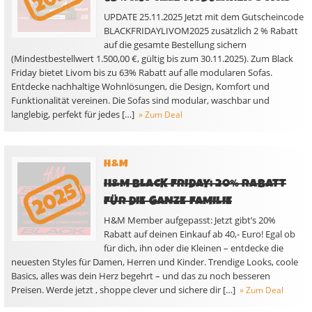
UPDATE 25.11.2025 Jetzt mit dem Gutscheincode
BLACKFRIDAYLIVOM2025 zusätzlich 2 % Rabatt
auf die gesamte Bestellung sichern
(Mindestbestellwert 1.500,00 €, gültig bis zum 30.11.2025). Zum Black
Friday bietet Livom bis zu 63% Rabatt auf alle modularen Sofas.
Entdecke nachhaltige Wohnlösungen, die Design, Komfort und
Funktionalität vereinen. Die Sofas sind modular, waschbar und
langlebig, perfekt für jedes […]
» Zum Deal
H&M
H&M BLACK FRIDAY: 20% RABATT
FÜR DIE GANZE FAMILIE
H&M Member aufgepasst: Jetzt gibt’s 20%
Rabatt auf deinen Einkauf ab 40,- Euro! Egal ob
für dich, ihn oder die Kleinen – entdecke die
neuesten Styles für Damen, Herren und Kinder. Trendige Looks, coole
Basics, alles was dein Herz begehrt – und das zu noch besseren
Preisen. Werde jetzt , shoppe clever und sichere dir […]
» Zum Deal