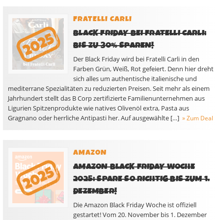
FRATELLI CARLI
BLACK FRIDAY BEI FRATELLI CARLI:
BIS ZU 30% SPAREN!
Der Black Friday wird bei Fratelli Carli in den
Farben Grün, Weiß, Rot gefeiert. Denn hier dreht
sich alles um authentische italienische und
mediterrane Spezialitäten zu reduzierten Preisen. Seit mehr als einem
Jahrhundert stellt das B Corp zertifizierte Familienunternehmen aus
Ligurien Spitzenprodukte wie natives Olivenöl extra, Pasta aus
Gragnano oder herrliche Antipasti her. Auf ausgewählte […]
» Zum Deal
AMAZON
AMAZON BLACK FRIDAY WOCHE
2025: SPARE SO RICHTIG BIS ZUM 1.
DEZEMBER!
Die Amazon Black Friday Woche ist offiziell
gestartet! Vom 20. November bis 1. Dezember