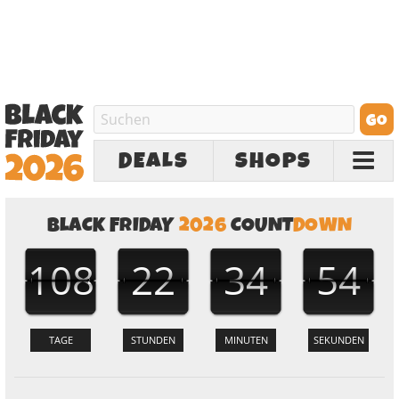
DEALS
SHOPS
BLACK FRIDAY
2026
COUNT
DOWN
108
22
34
54