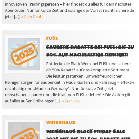
innovativen Trainingsgeräten – hier findest du alles für dein nächstes
Abenteuer. Nur für kurze Zeit und solange der Vorrat reicht! Sichere dir
jetzt […]
» Zum Deal
FUSL
SAUBERE RABATTE BEI FUSL: BIS ZU
50% AUF NACHHALTIGE REINIGER
Entdecke die Black Week bei FUSL und sichere
dir 50% Rabatt* auf das komplette Sortiment!
Die leistungsstarken, umweltfreundlichen
Reiniger sorgen für Sauberkeit in Haus, Garten und Fahrzeug – effektiv,
nachhaltig und „Made in Germany“. Nur für kurze Zeit: Jetzt
reinschauen, sparen und die Kraft von FUSL erleben! * Die Aktion gilt
auf alles außer Grillreiniger […]
» Zum Deal
WEISSHAUS
WEISSHAUS BLACK FRIDAY SALE