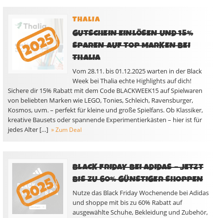
THALIA
GUTSCHEIN EINLÖSEN UND 15%
SPAREN AUF TOP MARKEN BEI
THALIA
Vom 28.11. bis 01.12.2025 warten in der Black
Week bei Thalia echte Highlights auf dich!
Sichere dir 15% Rabatt mit dem Code BLACKWEEK15 auf Spielwaren
von beliebten Marken wie LEGO, Tonies, Schleich, Ravensburger,
Kosmos, uvm. – perfekt für kleine und große Spielfans. Ob Klassiker,
kreative Bausets oder spannende Experimentierkästen – hier ist für
jedes Alter […]
» Zum Deal
BLACK FRIDAY BEI ADIDAS – JETZT
BIS ZU 60% GÜNSTIGER SHOPPEN
Nutze das Black Friday Wochenende bei Adidas
und shoppe mit bis zu 60% Rabatt auf
ausgewählte Schuhe, Bekleidung und Zubehör,