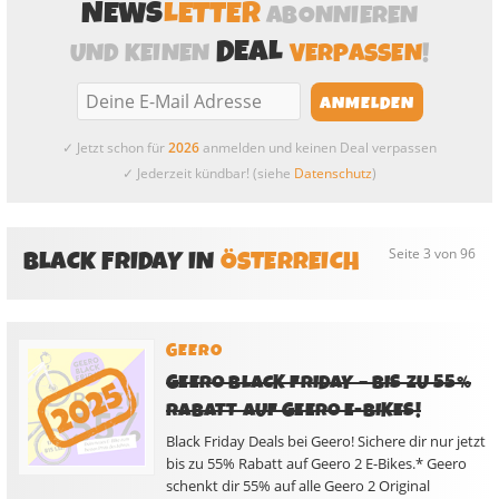
NEWS
LETTER
ABONNIEREN
DEAL
UND KEINEN
VERPASSEN
!
✓ Jetzt schon für
2026
anmelden und keinen Deal verpassen
✓ Jederzeit kündbar! (siehe
Datenschutz
)
BLACK FRIDAY IN
ÖSTERREICH
Seite 3 von 96
GEERO
GEERO BLACK FRIDAY – BIS ZU 55%
RABATT AUF GEERO E-BIKES!
Black Friday Deals bei Geero! Sichere dir nur jetzt
bis zu 55% Rabatt auf Geero 2 E-Bikes.* Geero
schenkt dir 55% auf alle Geero 2 Original