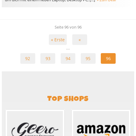
Seite 96 von 96
« Erste
«
...
92
93
94
95
96
TOP SHOPS