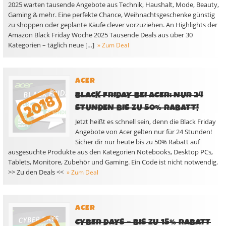
2025 warten tausende Angebote aus Technik, Haushalt, Mode, Beauty,
Gaming & mehr. Eine perfekte Chance, Weihnachtsgeschenke günstig
zu shoppen oder geplante Käufe clever vorzuziehen. An Highlights der
Amazon Black Friday Woche 2025 Tausende Deals aus über 30
Kategorien – täglich neue […]
» Zum Deal
ACER
BLACK FRIDAY BEI ACER: NUR 24
STUNDEN BIS ZU 50% RABATT!
Jetzt heißt es schnell sein, denn die Black Friday
Angebote von Acer gelten nur für 24 Stunden!
Sicher dir nur heute bis zu 50% Rabatt auf
ausgesuchte Produkte aus den Kategorien Notebooks, Desktop PCs,
Tablets, Monitore, Zubehör und Gaming. Ein Code ist nicht notwendig.
>> Zu den Deals <<
» Zum Deal
ACER
CYBER DAYS – BIS ZU 15% RABATT