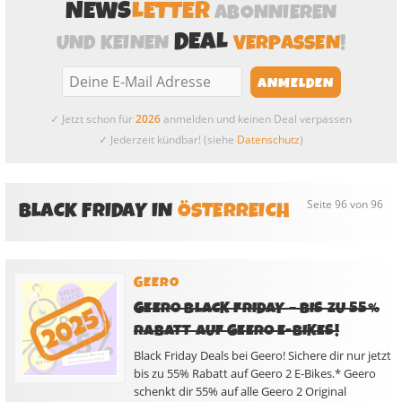
NEWS
LETTER
ABONNIEREN
DEAL
UND KEINEN
VERPASSEN
!
✓ Jetzt schon für
2026
anmelden und keinen Deal verpassen
✓ Jederzeit kündbar! (siehe
Datenschutz
)
BLACK FRIDAY IN
ÖSTERREICH
Seite 96 von 96
GEERO
GEERO BLACK FRIDAY – BIS ZU 55%
RABATT AUF GEERO E-BIKES!
Black Friday Deals bei Geero! Sichere dir nur jetzt
bis zu 55% Rabatt auf Geero 2 E-Bikes.* Geero
schenkt dir 55% auf alle Geero 2 Original