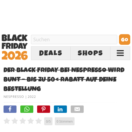
DEALS
SHOPS
DER BLACK FRIDAY BEI NESPRESSO WIRD
BUNT – BIS ZU 50€ RABATT AUF DEINE
BESTELLUNG
NESPRESSO
|
2022
0
/
5
0
Stimmen