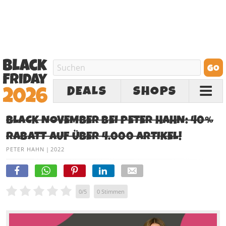
DEALS
SHOPS
BLACK NOVEMBER BEI PETER HAHN: 40%
RABATT AUF ÜBER 4.000 ARTIKEL!
PETER HAHN
|
2022
0
/
5
0
Stimmen