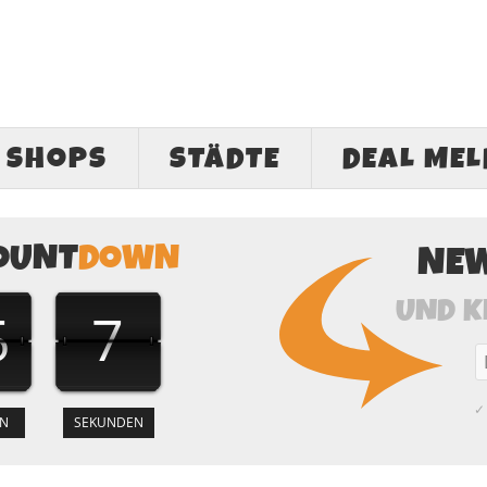
SHOPS
STÄDTE
DEAL ME
OUNT
DOWN
NE
UND K
5
7
✓ 