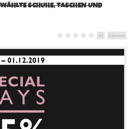
EWÄHLTE SCHUHE, TASCHEN UND
0
/
5
0
Stimmen