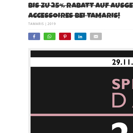
BIS ZU 25% RABATT AUF AUSG
ACCESSOIRES BEI TAMARIS!
TAMARIS
|
2019