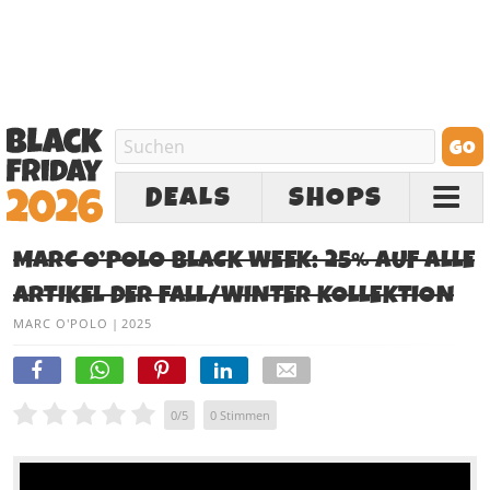
DEALS
SHOPS
MARC O’POLO BLACK WEEK: 25% AUF ALLE
ARTIKEL DER FALL/WINTER KOLLEKTION
MARC O'POLO
|
2025
0
/
5
0
Stimmen