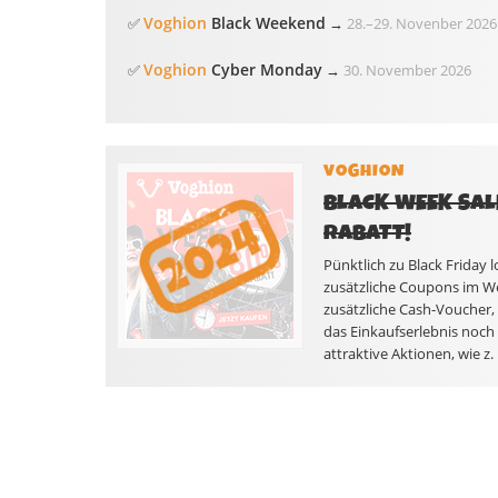
Voghion
Black Weekend
✅
→
28.
–
29. Novenber 2026
Voghion
Cyber Monday
✅
→
30. November 2026
VOGHION
BLACK WEEK SALE
RABATT!
Pünktlich zu Black Friday
zusätzliche Coupons im W
zusätzliche Cash-Voucher,
das Einkaufserlebnis noch
attraktive Aktionen, wie z. 