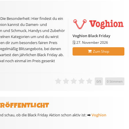
Die Besonderheit: Hier findest du ein
ghion kannst du Damen- und
hren und Schmuck, Handys und Zubehör
Voghion Black Friday
nzelnen Kategorien um und du wirst
en dir zum besonders fairen Preis
🗓️
27. November 2026
regelmäßig Blitzangebote, bei denen
Zum Shop
artest den jährlichen Black Friday ab.
ikel noch einmal im Preis gesenkt
0
/
5
0
Stimmen
ERÖFFENTLICHT
 schau, ob die Black Friday Aktion schon aktiv ist:
➡️
Voghion