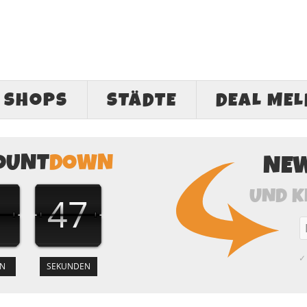
SHOPS
STÄDTE
DEAL ME
OUNT
DOWN
NE
UND K
46
✓ 