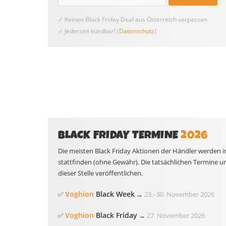
✓ Keinen Black Friday Deal aus Österreich verpassen
✓ Jederzeit kündbar! (
Datenschutz
)
BLACK FRIDAY TERMINE
2026
Die meisten Black Friday Aktionen der Händler werden i
stattfinden (ohne Gewähr). Die tatsächlichen Termine u
dieser Stelle veröffentlichen.
Voghion
Black Week
✅
→
23.
–
30. November 2026
Voghion
Black Friday
✅
→
27. November 2026