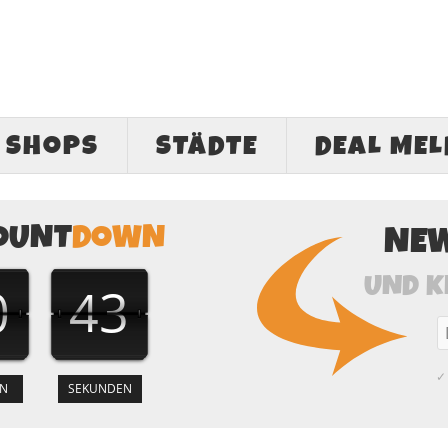
SHOPS
STÄDTE
DEAL ME
OUNT
DOWN
NE
UND K
0
42
✓ 