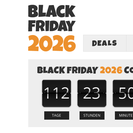
DEALS
BLACK FRIDAY
2026
C
112
23
5