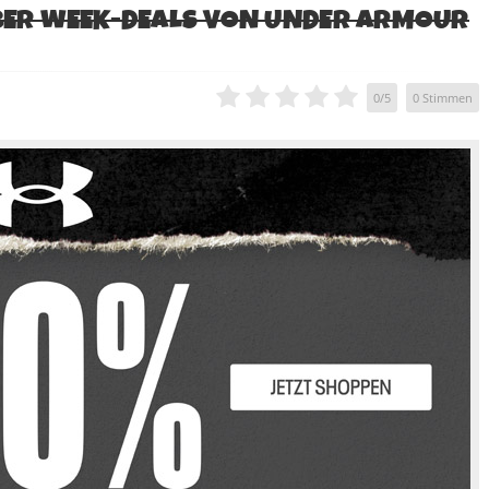
YBER WEEK-DEALS VON UNDER ARMOUR
0
/
5
0
Stimmen