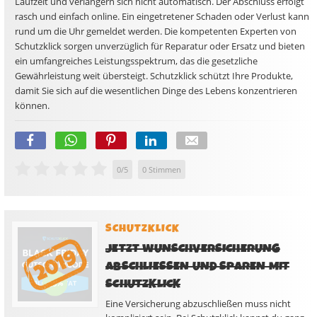
Laufzeit und verlängern sich nicht automatisch. Der Abschluss erfolgt
rasch und einfach online. Ein eingetretener Schaden oder Verlust kann
rund um die Uhr gemeldet werden. Die kompetenten Experten von
Schutzklick sorgen unverzüglich für Reparatur oder Ersatz und bieten
ein umfangreiches Leistungsspektrum, das die gesetzliche
Gewährleistung weit übersteigt. Schutzklick schützt Ihre Produkte,
damit Sie sich auf die wesentlichen Dinge des Lebens konzentrieren
können.
0
/
5
0
Stimmen
SCHUTZKLICK
JETZT WUNSCHVERSICHERUNG
ABSCHLIESSEN UND SPAREN MIT S
CHUTZKLICK
Eine Versicherung abzuschließen muss nicht