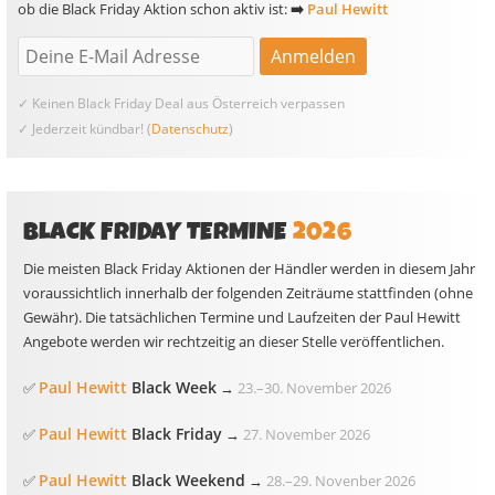
ob die Black Friday Aktion schon aktiv ist:
➡️
Paul Hewitt
✓ Keinen Black Friday Deal aus Österreich verpassen
✓ Jederzeit kündbar! (
Datenschutz
)
BLACK FRIDAY TERMINE
2026
Die meisten Black Friday Aktionen der Händler werden in diesem Jahr
voraussichtlich innerhalb der folgenden Zeiträume stattfinden (ohne
Gewähr). Die tatsächlichen Termine und Laufzeiten der Paul Hewitt
Angebote werden wir rechtzeitig an dieser Stelle veröffentlichen.
Paul Hewitt
Black Week
✅
→
23.
–
30. November 2026
Paul Hewitt
Black Friday
✅
→
27. November 2026
Paul Hewitt
Black Weekend
✅
→
28.
–
29. Novenber 2026