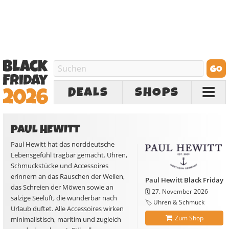
DEALS
SHOPS
PAUL HEWITT
Paul Hewitt hat das norddeutsche
Lebensgefühl tragbar gemacht. Uhren,
Schmuckstücke und Accessoires
erinnern an das Rauschen der Wellen,
Paul Hewitt Black Friday
das Schreien der Möwen sowie an
🗓️
27. November 2026
salzige Seeluft, die wunderbar nach
🏷️ Uhren & Schmuck
Urlaub duftet. Alle Accessoires wirken
Zum Shop
minimalistisch, maritim und zugleich