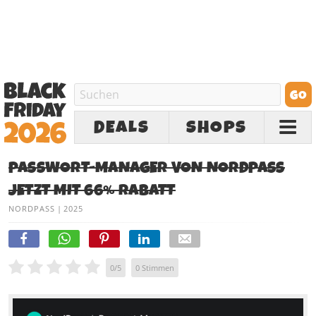
DEALS
SHOPS
PASSWORT-MANAGER VON NORDPASS
JETZT MIT 66% RABATT
NORDPASS
|
2025
0
/
5
0
Stimmen