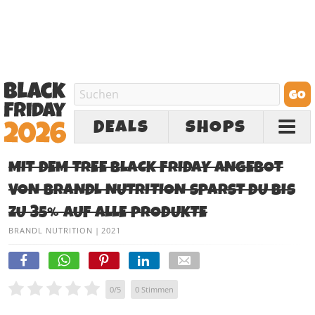
DEALS
SHOPS
MIT DEM TREE BLACK FRIDAY ANGEBOT
VON BRANDL NUTRITION SPARST DU BIS
ZU 35% AUF ALLE PRODUKTE
BRANDL NUTRITION
|
2021
0
/
5
0
Stimmen