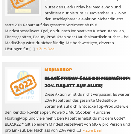
Nutze den Black Friday bei MediaShop und
profitiere nur bis zum 27. November 2023 von
der unschlagbare Sale-Aktion. Sicher dir jetzt
satte 20% Rabatt auf das gesamte Sortiment ab 69 €
Mindestbestellwert. Egal, ob du nach innovativen Küchenutensilien,
Fitnessgeräten, Beauty-Produkten oder Haushaltsartikeln suchst – bei
MediaShop wirst du sicher fündig. Mit hochwertigen, cleveren
Lösungen für […]
» Zum Deal
MEDIASHOP
BLACK FRIDAY SALE BEI MEDIASHOP:
20% RABATT AUF ALLES!
Diese Aktion willst du nicht verpassen: Es warten
20% Rabatt auf das gesamte MediaShop-
Sortiment auf dich! Entdecke Top-Produkte wie
den Kendox RowShapper, PowerXL MultiCooker, Hurricane
FloatingMop und viele mehr. Den Rabatt erhältst du mit dem Code*:
BLACK22 * Gilt ab einem Mindestbestellwert von 69,- € pro Person und
pro Einkauf. Der Nachlass von 20% wird […]
» Zum Deal