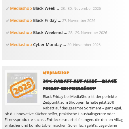
Mediashop
Black Week
✅
→
23.
–
30. November 2026
Mediashop
Black Friday
✅
→
27. November 2026
Mediashop
Black Weekend
✅
→
28.
–
29. Novenber 2026
Mediashop
Cyber Monday
✅
→
30. November 2026
MEDIASHOP
20% RABATT AUF ALLES – BLACK
FRIDAY BEI MEDIASHOP
Black Friday bei MediaShop ist der perfekte
Zeitpunkt zum Shoppen! Erhalte jetzt 20%
Rabatt auf das gesamte Sortiment – ganz egal,
ob du innovative Küchenhelfer, praktische Haushaltsgeräte oder
Fitnessprodukte suchst. Entdecke smarte Lösungen, die deinen Alltag
einfacher und komfortabler machen. So einfach geht’s: Lege deine