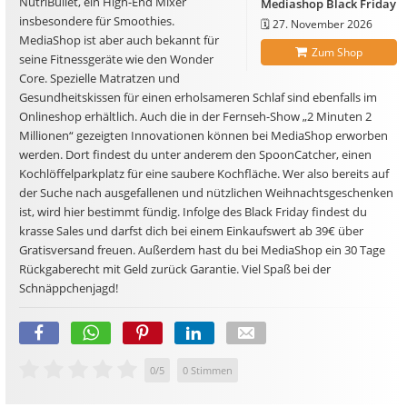
NutriBullet, ein High-End Mixer
Mediashop Black Friday
insbesondere für Smoothies.
🗓️
27. November 2026
MediaShop ist aber auch bekannt für
Zum Shop
seine Fitnessgeräte wie den Wonder
Core. Spezielle Matratzen und
Gesundheitskissen für einen erholsameren Schlaf sind ebenfalls im
Onlineshop erhältlich. Auch die in der Fernseh-Show „2 Minuten 2
Millionen“ gezeigten Innovationen können bei MediaShop erworben
werden. Dort findest du unter anderem den SpoonCatcher, einen
Kochlöffelparkplatz für eine saubere Kochfläche. Wer also bereits auf
der Suche nach ausgefallenen und nützlichen Weihnachtsgeschenken
ist, wird hier bestimmt fündig. Infolge des Black Friday findest du
krasse Sales und darfst dich bei einem Einkaufswert ab 39€ über
Gratisversand freuen. Außerdem hast du bei MediaShop ein 30 Tage
Rückgaberecht mit Geld zurück Garantie. Viel Spaß bei der
Schnäppchenjagd!
0
/
5
0
Stimmen