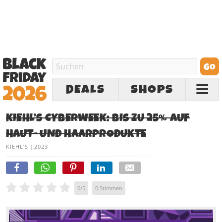
DEALS
SHOPS
KIEHL’S CYBERWEEK: BIS ZU 25% AUF
HAUT- UND HAARPRODUKTE
KIEHL’S
|
2023
0
/
5
0
Stimmen