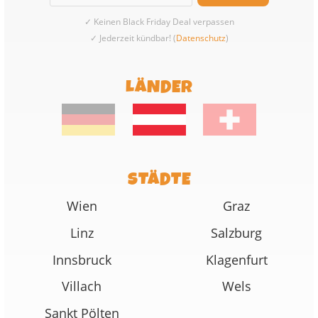
✓ Keinen Black Friday Deal verpassen
✓ Jederzeit kündbar! (
Datenschutz
)
LÄNDER
STÄDTE
Wien
Graz
Linz
Salzburg
Innsbruck
Klagenfurt
Villach
Wels
Sankt Pölten