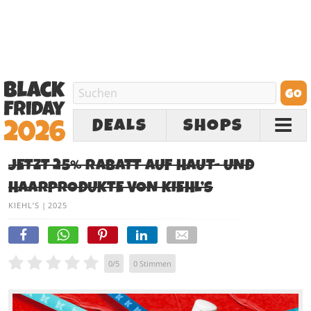
DEALS
SHOPS
JETZT 25% RABATT AUF HAUT- UND
HAARPRODUKTE VON KIEHL’S
KIEHL’S
|
2025
0
/
5
0
Stimmen