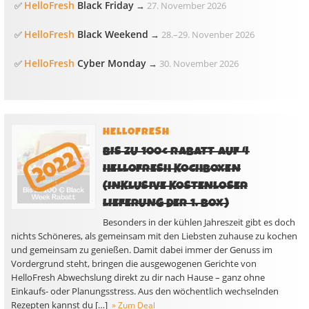
HelloFresh
Black Friday
✅
→
27. November 2026
HelloFresh
Black Weekend
✅
→
28.
–
29. Novenber 2026
HelloFresh
Cyber Monday
✅
→
30. November 2026
HELLOFRESH
BIS ZU 100€ RABATT AUF 4
HELLOFRESH KOCHBOXEN
(INKLUSIVE KOSTENLOSER
LIEFERUNG DER 1. BOX)
Besonders in der kühlen Jahreszeit gibt es doch
nichts Schöneres, als gemeinsam mit den Liebsten zuhause zu kochen
und gemeinsam zu genießen. Damit dabei immer der Genuss im
Vordergrund steht, bringen die ausgewogenen Gerichte von
HelloFresh Abwechslung direkt zu dir nach Hause – ganz ohne
Einkaufs- oder Planungsstress. Aus den wöchentlich wechselnden
Rezepten kannst du […]
» Zum Deal