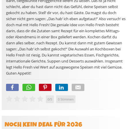
darin, tiefgekühlte Fertiggerichte liefern zu lassen. Das ist ja nicht
schlecht, aber du hast dann nicht das Gefühl, deine Speisen selbst
gekocht zu haben. Stell‘ dir vor, du hast Gäste. Da magst du doch
sicher nicht gern sagen: „Das hab‘ ich eben aufgetaut!“ Also versuch‘ es
doch mal mit Hello Fresh! Die geniale Idee von Hello Fresh besteht
darin, dass dir die Zutaten samt Rezept für ein komplettes Mittags-
oder Abendmenü in einer Box geliefert werden. Kochen darfst du
dann alles selber, nach Rezept. Du kannst dann mit gutem Gewissen
sagen: „Das hab‘ ich selbst gekocht!“ Die Auswahl an Kochboxen bei
Hello Fresh ist riesig. Du kannst vegetarisches Essen, Fischgerichte,
internationale Gerichte, Suppen und Desserts auswählen. Insgesamt
legt Hello Fresh viel Wert auf ausgewogene Speisen mit viel Gemüse.
Guten Appetit!
0
/
5
0
Stimmen
NOCH KEIN DEAL FÜR 2026