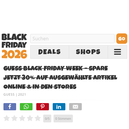
DEALS
SHOPS
GUESS BLACK FRIDAY WEEK – SPARE
JETZT 30% AUF AUSGEWÄHLTE ARTIKEL
ONLINE & IN DEN STORES
GUESS
|
2021
0
/
5
0
Stimmen