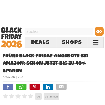
DEALS
SHOPS
FRÜHE BLACK FRIDAY ANGEBOTE BEI
AMAZON: SCHON JETZT BIS ZU 40%
SPAREN
AMAZON
|
2021
0
/
5
0
Stimmen