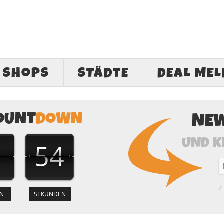
SHOPS
STÄDTE
DEAL ME
OUNT
DOWN
NE
UND K
53
✓ 