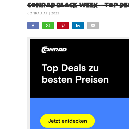
CONRAD BLACK WEEK – TOP DE
CONRAD.AT
|
2023