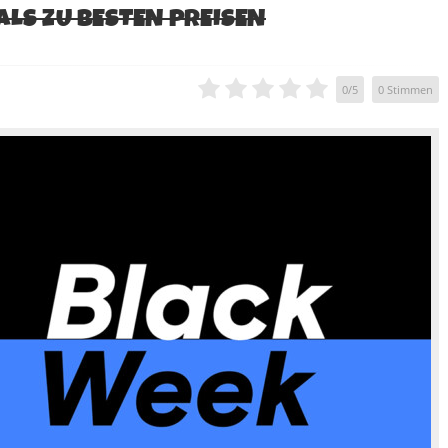
ALS ZU BESTEN PREISEN
0
/
5
0
Stimmen