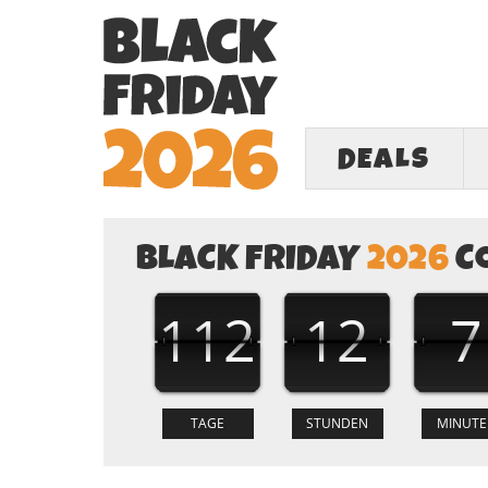
DEALS
BLACK FRIDAY
2026
C
112
12
7