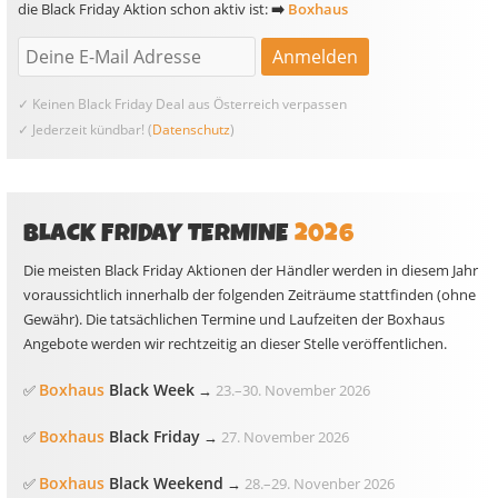
die Black Friday Aktion schon aktiv ist:
➡️
Boxhaus
✓ Keinen Black Friday Deal aus Österreich verpassen
✓ Jederzeit kündbar! (
Datenschutz
)
BLACK FRIDAY TERMINE
2026
Die meisten Black Friday Aktionen der Händler werden in diesem Jahr
voraussichtlich innerhalb der folgenden Zeiträume stattfinden (ohne
Gewähr). Die tatsächlichen Termine und Laufzeiten der Boxhaus
Angebote werden wir rechtzeitig an dieser Stelle veröffentlichen.
Boxhaus
Black Week
✅
→
23.
–
30. November 2026
Boxhaus
Black Friday
✅
→
27. November 2026
Boxhaus
Black Weekend
✅
→
28.
–
29. Novenber 2026