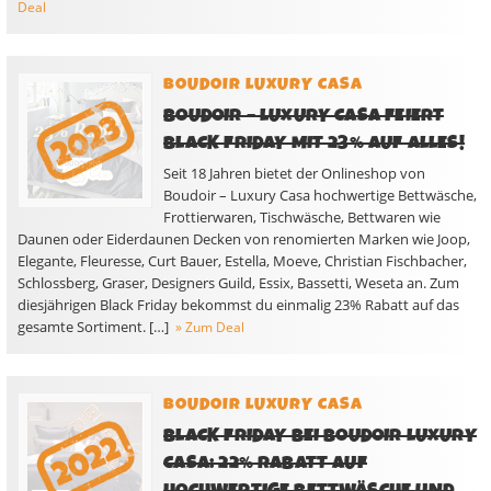
Deal
BOUDOIR LUXURY CASA
BOUDOIR – LUXURY CASA FEIERT
BLACK FRIDAY MIT 23% AUF ALLES!
Seit 18 Jahren bietet der Onlineshop von
Boudoir – Luxury Casa hochwertige Bettwäsche,
Frottierwaren, Tischwäsche, Bettwaren wie
Daunen oder Eiderdaunen Decken von renomierten Marken wie Joop,
Elegante, Fleuresse, Curt Bauer, Estella, Moeve, Christian Fischbacher,
Schlossberg, Graser, Designers Guild, Essix, Bassetti, Weseta an. Zum
diesjährigen Black Friday bekommst du einmalig 23% Rabatt auf das
gesamte Sortiment. […]
» Zum Deal
BOUDOIR LUXURY CASA
BLACK FRIDAY BEI BOUDOIR LUXURY
CASA: 22% RABATT AUF
HOCHWERTIGE BETTWÄSCHE UND