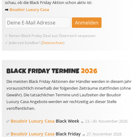
schau, ob die Black Friday Aktion schon aktiv ist:
➡️
Boudoir Luxury Casa
✓ Keinen Black Friday Deal aus Österreich verpassen
✓ Jederzeit kündbar! (
Datenschutz
)
BLACK FRIDAY TERMINE
2026
Die meisten Black Friday Aktionen der Händler werden in diesem Jahr
voraussichtlich innerhalb der folgenden Zeiträume stattfinden (ohne
Gewähr). Die tatsächlichen Termine und Laufzeiten der Boudoir
Luxury Casa Angebote werden wir rechtzeitig an dieser Stelle
veröffentlichen.
Boudoir Luxury Casa
Black Week
✅
→
23.
–
30. November 2026
Boudoir Luxury Casa
Black Friday
✅
→
27. November 2026